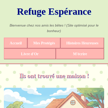
Refuge Espérance
Bienvenue chez nos amis les bêtes ! (Site optimisé pour le
bonheur)
Accueil
Mes Protégés
Histoires Heureuses
Livre d'Or
M'écrire
Ils ont trouvé une maison !